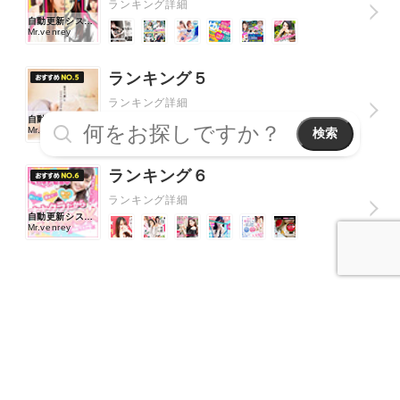
ランキング詳細
自動更新システ
ム
Mr.venrey
ランキング５
ランキング詳細
自動更新システ
ム
Mr.venrey
検索
ランキング６
ランキング詳細
自動更新システ
ム
Mr.venrey
プロデザイナーおすすめデザイン