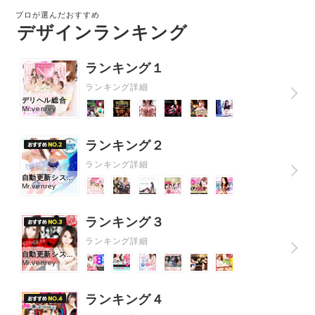
プロが選んだおすすめ
デザインランキング
ランキング１
ランキング詳細
デリヘル総合
Mr.venrey
ランキング２
ランキング詳細
自動更新システ
ム
Mr.venrey
ランキング３
ランキング詳細
自動更新システ
ム
Mr.venrey
ランキング４